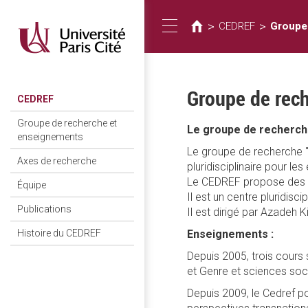
您
移
至
在
>
>
CEDREF
Groupe
Toggle
主
這
內
裡
容
navigation
Groupe de rec
CEDREF
Groupe de recherche et
Le groupe de recherch
enseignements
Le groupe de recherche "
Axes de recherche
pluridisciplinaire pour l
Le CEDREF propose des e
Équipe
Il est un centre pluridisci
Publications
Il est dirigé par Azadeh K
Enseignements :
Histoire du CEDREF
Depuis 2005, trois cours 
et Genre et sciences soc
Depuis 2009, le Cedref p