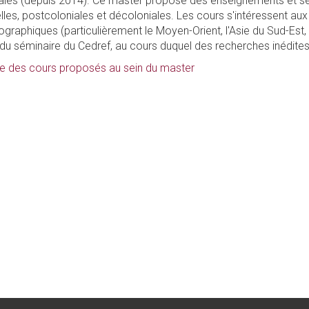
ales (depuis 2014). Ce master propose des enseignements et sém
elles, postcoloniales et décoloniales. Les cours s'intéressent a
ographiques (particulièrement le Moyen-Orient, l'Asie du Sud-Est,
n du séminaire du Cedref, au cours duquel des recherches inédite
llée des cours proposés au sein du master