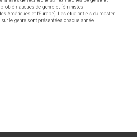
inaires de recherche sur les théories de genre et
ux problématiques de genre et féministes
 les Amériques et l'Europe). Les étudiant.e.s du master
s sur le genre sont présentées chaque année.