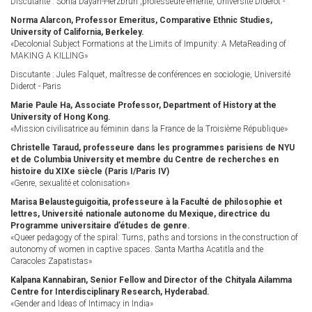
Discutante : Sonia Dayan-Herzbrun ,professeure emérite, Université Diderot -
Norma Alarcon, Professor Emeritus, Comparative Ethnic Studies,
University of California, Berkeley.
«Decolonial Subject Formations at the Limits of Impunity: A MetaReading of
MAKING A KILLING»
Discutante : Jules Falquet, maîtresse de conférences en sociologie, Université
Diderot - Paris
Marie Paule Ha, Associate Professor, Department of History at the
University of Hong Kong.
«Mission civilisatrice au féminin dans la France de la Troisième République»
Christelle Taraud, professeure dans les programmes parisiens de NYU
et de Columbia University et membre du Centre de recherches en
histoire du XIXe siècle (Paris I/Paris IV)
«Genre, sexualité et colonisation»
Marisa Belausteguigoitia, professeure à la Faculté de philosophie et
lettres, Université nationale autonome du Mexique, directrice du
Programme universitaire d’études de genre.
«Queer pedagogy of the spiral: Turns, paths and torsions in the construction of
autonomy of women in captive spaces. Santa Martha Acatitla and the
Caracoles Zapatistas»
Kalpana Kannabiran, Senior Fellow and Director of the Chityala Ailamma
Centre for Interdisciplinary Research, Hyderabad.
«Gender and Ideas of Intimacy in India»