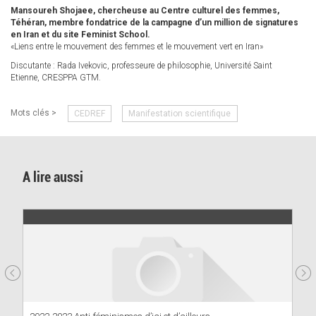
Mansoureh Shojaee, chercheuse au Centre culturel des femmes,
Téhéran, membre fondatrice de la campagne d’un million de signatures
en Iran et du site Feminist School.
«Liens entre le mouvement des femmes et le mouvement vert en Iran»
Discutante : Rada Ivekovic, professeure de philosophie, Université Saint
Etienne, CRESPPA GTM.
Mots clés >
CEDREF
Manifestation scientifique
A lire aussi
2022-2023 Anti-féminismes d’ici et d’ailleurs