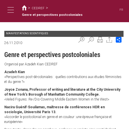
You
Skip
to
>
>
are
CEDREF
FR
main
here
Genre et perspectives postcoloniales
Toggle
content
MANIFESTATIONS SCIENTIFIQUES
navigation
Sha
26.11.2010
Genre et perspectives postcoloniales
Organisé par Azadeh Kian CEDREF
Azadeh Kian
«Perspectives post-dé-coloniales : quelles contributions aux études féministes
et du genre ?»
Joyce Zonana, Professor of writing and literature at the City University
of New York’s Borough of Manhattan Community College.
«Veiled Figures: Re-/Dis-Covering Middle Eastern Women in the West»
Nacira Guénif-Souilamas, maîtresse de conférences HDR en
sociologie, Université Paris 13.
«Accorder le postcolonial en genre et en couleur :une épreuve française et
européenne»