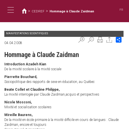
You
Skip
to
are
FR
>
>
CEDREF
Hommage à Claude Zaidman
main
here
Toggle
content
MANIFESTATIONS SCIENTIFIQUES
navigation
Sha
04.04.2008
Hommage à Claude Zaidman
Introduction Azadeh Kian
De la mixité scolaire à la mixité sociale
Pierrette Bouchard,
Sociopolitique des rapports de sexe en éducation, au Québec
Beate Collet et Claudine Philippe,
La mixité interrogée par Claude Zaidman,acquis et perspectives
Nicole Mosconi,
Mixité et socialisation scolaires
Mireille Baurens,
De la mixité en école primaire à la mixité difficile en cours de langues : Claude
Zaidman, encore et toujours