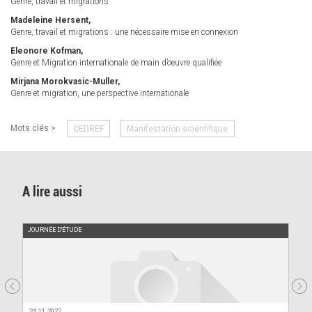
Genre, travail et migrations
Madeleine Hersent,
Genre, travail et migrations : une nécessaire mise en connexion
Eleonore Kofman,
Genre et Migration internationale de main d’oeuvre qualifiée
Mirjana Morokvasic-Muller,
Genre et migration, une perspective internationale
Mots clés >
CEDREF
Manifestation scientifique
A lire aussi
JOURNÉE D'ÉTUDE
24.11.2022