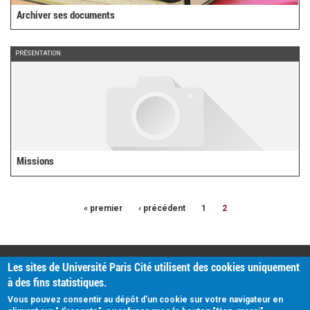
Archiver ses documents
PRÉSENTATION
Missions
« premier
‹ précédent
1
2
PRATIQUE
Les sites de Université Paris Cité utilisent des cookies uniquement
Plan d'accès
à des fins statistiques.
Intranet
Mentions légales
Vous pouvez consentir au dépôt d'un cookie sur votre navigateur en
Données personnelles