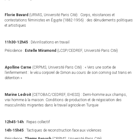
Florie Bavard
(URMIS, Université Paris Cité) : Corps, résistances et
contestations féministes en Égypte (1882-1956) : des dénudements politiques
et artistiques
11h30-12h45
: Dévirilisations en travail
Présidence :
Estelle Miramond
(LCSP/CEDREF, Université Paris Cité)
Apolline Carne
(CRPMS, Université Paris Cité) : « Vers une sortie de
l’enfermement : le vécu corporel de Simon au cours de son coming out trans en
détention »
Marine Ledroit
(CETOBAC/CEDREF, EHESS) : Demi-homme aux champs,
vrai homme à la maison. Conditions de production et de négociation des
masculinités migrantes dans le travail agricole en Turquie
12h45-14h
: Repas collectif
14h-15h45
: Tactiques de reconstruction face aux violences
Présidence :
Thamy Ayouch
(CRPMS, Université Paris Cité)