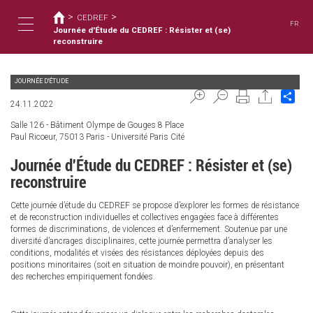
您
移
>
>
至
CEDREF
在
FR
主
Journée d'Étude du CEDREF : Résister et (se)
這
Toggle
內
reconstruire
裡
容
JOURNÉE D'ÉTUDE
navigation
Sha
24.11.2022
Salle 126 - Bâtiment Olympe de Gouges 8 Place
Paul Ricoeur, 75013 Paris - Université Paris Cité
Journée d'Étude du CEDREF : Résister et (se)
reconstruire
Cette journée d’étude du CEDREF se propose d’explorer les formes de résistance
et de reconstruction individuelles et collectives engagées face à différentes
formes de discriminations, de violences et d’enfermement. Soutenue par une
diversité d’ancrages disciplinaires, cette journée permettra d’analyser les
conditions, modalités et visées des résistances déployées depuis des
positions minoritaires (soit en situation de moindre pouvoir), en présentant
des recherches empiriquement fondées.