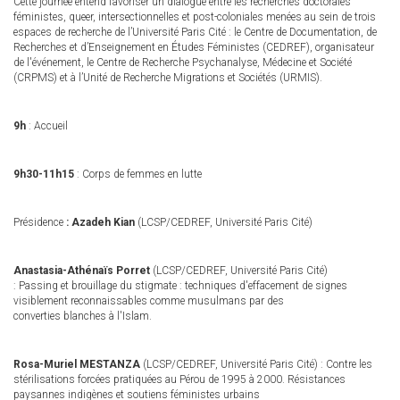
Cette journée entend favoriser un dialogue entre les recherches doctorales
féministes, queer, intersectionnelles et post-coloniales menées au sein de trois
espaces de recherche de l’Université Paris Cité : le Centre de Documentation, de
Recherches et d’Enseignement en Études Féministes (CEDREF), organisateur
de l'événement, le Centre de Recherche Psychanalyse, Médecine et Société
(CRPMS) et à l’Unité de Recherche Migrations et Sociétés (URMIS).
9h
: Accueil
9h30-11h15
: Corps de femmes en lutte
Présidence
: Azadeh Kian
(LCSP/CEDREF, Université Paris Cité)
Anastasia-Athénaïs Porret
(LCSP/CEDREF, Université Paris Cité)
: Passing et brouillage du stigmate : techniques d'effacement de signes
visiblement reconnaissables comme musulmans par des
converties blanches à l'Islam.
Rosa-Muriel MESTANZA
(LCSP/CEDREF, Université Paris Cité) : Contre les
stérilisations forcées pratiquées au Pérou de 1995 à 2000. Résistances
paysannes indigènes et soutiens féministes urbains