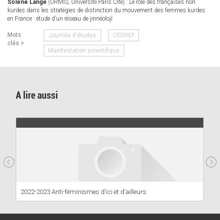
Solène Lange
(URMIS, Université Paris Cité) : Le rôle des françaises non
kurdes dans les stratégies de distinction du mouvement des femmes kurdes
en France : étude d’un réseau de jinnéolojî
Mots
Journée d'études
CEDREF
clés >
Manifestation scientifique
A lire aussi
2022-2023 Anti-féminismes d’ici et d’ailleurs