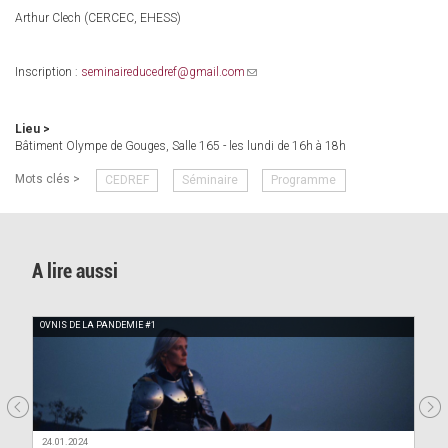
Arthur Clech (CERCEC, EHESS)
Inscription :
seminaireducedref@gmail.com
(link
sends
e-
mail)
Lieu >
Bâtiment Olympe de Gouges, Salle 165 - les lundi de 16h à 18h
Mots clés >
CEDREF
Séminaire
Programme
A lire aussi
OVNIS DE LA PANDEMIE #1
24.01.2024