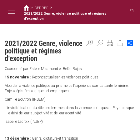
您
移
>
>
至
CEDREF
在
FR
主
2021/2022 Genre, violence politique et régimes
這
Toggle
內
d’exception
裡
容
navigation
2021/2022 Genre, violence
Sh
politique et régimes
d’exception
Coordonné par Estelle Miramond et Belén Rojas
15 novembre
: Reconceptualiser les violences politiques
Aborder la violence politique au prisme de l’expérience combattante féminine.
Enjeux épistémologiques et empiriques
Camille Boutron (IRSEM)
L’invisibilisation du rôle des femmes dans la violence politique au Pays basque
: le déni de leur subjectivité et de leur agentivité
Isabelle Lacroix (INJEP)
13 décembre
: Genre, dictature et transition