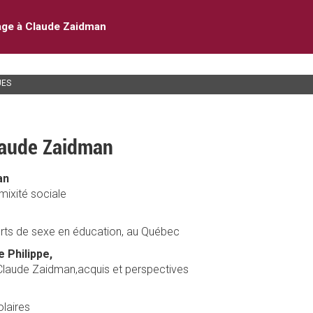
e à Claude Zaidman
UES
aude Zaidman
an
 mixité sociale
orts de sexe en éducation, au Québec
e Philippe,
 Claude Zaidman,acquis et perspectives
colaires