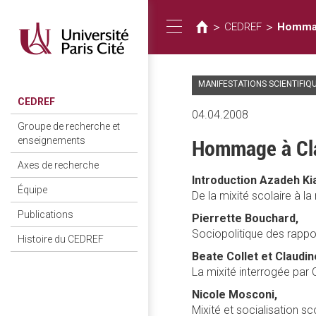
您
移
至
在
>
>
CEDREF
Hommag
Toggle
主
這
內
裡
容
MANIFESTATIONS SCIENTIFIQ
navigation
CEDREF
04.04.2008
Groupe de recherche et
enseignements
Hommage à Cl
Axes de recherche
Introduction Azadeh Ki
Équipe
De la mixité scolaire à la
Publications
Pierrette Bouchard,
Sociopolitique des rapp
Histoire du CEDREF
Beate Collet et Claudin
La mixité interrogée par
Nicole Mosconi,
Mixité et socialisation s