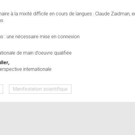
maire à la mixité difficile en cours de langues : Claude Zaidman, 
ns
ions : une nécessaire mise en connexion
ationale de main d’oeuvre qualifiée
ler,
erspective internationale
Manifestation scientifique