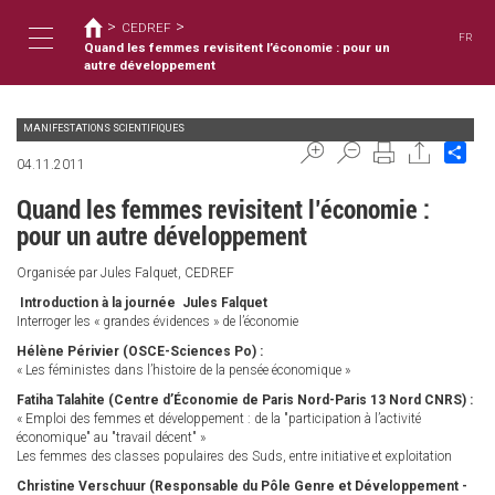
您
移
>
>
至
CEDREF
在
FR
主
Quand les femmes revisitent l’économie : pour un
這
Toggle
內
autre développement
裡
容
MANIFESTATIONS SCIENTIFIQUES
navigation
Sha
04.11.2011
Quand les femmes revisitent l’économie :
pour un autre développement
Organisée par Jules Falquet, CEDREF
Introduction à la journée Jules Falquet
Interroger les « grandes évidences » de l’économie
Hélène Périvier (OSCE-Sciences Po) :
« Les féministes dans l’histoire de la pensée économique »
Fatiha Talahite (Centre d’Économie de Paris Nord-Paris 13 Nord CNRS) :
« Emploi des femmes et développement : de la "participation à l’activité
économique" au "travail décent" »
Les femmes des classes populaires des Suds, entre initiative et exploitation
Christine Verschuur (Responsable du Pôle Genre et Développement -