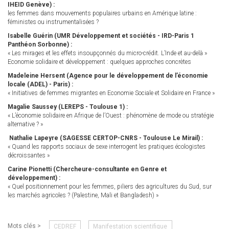
IHEID Genève) :
les femmes dans mouvements populaires urbains en Amérique latine :
féministes ou instrumentalisées ?
Isabelle Guérin (UMR Développement et sociétés - IRD-Paris 1
Panthéon Sorbonne) :
« Les mirages et les effets insoupçonnés du micro-crédit. L’Inde et au-delà »
Economie solidaire et développement : quelques approches concrètes
Madeleine Hersent (Agence pour le développement de l’économie
locale (ADEL) - Paris) :
« Initiatives de femmes migrantes en Economie Sociale et Solidaire en France »
Magalie Saussey (LEREPS - Toulouse 1) :
« L’économie solidaire en Afrique de l’Ouest : phénomène de mode ou stratégie
alternative ? »
Nathalie Lapeyre (SAGESSE CERTOP-CNRS - Toulouse Le Mirail) :
« Quand les rapports sociaux de sexe interrogent les pratiques écologistes
décroissantes »
Carine Pionetti (Chercheure-consultante en Genre et
développement) :
« Quel positionnement pour les femmes, piliers des agricultures du Sud, sur
les marchés agricoles ? (Palestine, Mali et Bangladesh) »
Mots clés >
CEDREF
Manifestation scientifique