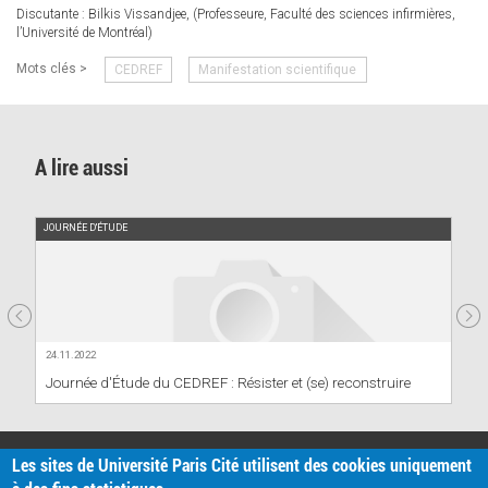
Discutante : Bilkis Vissandjee, (Professeure, Faculté des sciences infirmières,
l’Université de Montréal)
Mots clés >
CEDREF
Manifestation scientifique
A lire aussi
JOURNÉE D'ÉTUDE
24.11.2022
Journée d'Étude du CEDREF : Résister et (se) reconstruire
PRATIQUE
Les sites de Université Paris Cité utilisent des cookies uniquement
Plan d'accès