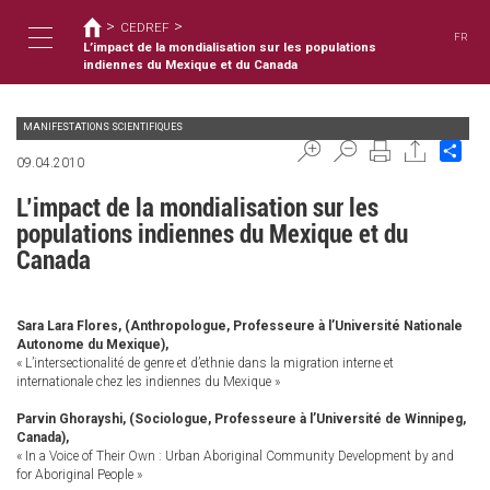
您
移
>
>
至
CEDREF
在
FR
主
L’impact de la mondialisation sur les populations
這
Toggle
內
indiennes du Mexique et du Canada
裡
容
MANIFESTATIONS SCIENTIFIQUES
navigation
Sha
09.04.2010
L’impact de la mondialisation sur les
populations indiennes du Mexique et du
Canada
Sara Lara Flores, (Anthropologue, Professeure à l’Université Nationale
Autonome du Mexique),
« L’intersectionalité de genre et d’ethnie dans la migration interne et
internationale chez les indiennes du Mexique »
Parvin Ghorayshi, (Sociologue, Professeure à l’Université de Winnipeg,
Canada),
« In a Voice of Their Own : Urban Aboriginal Community Development by and
for Aboriginal People »