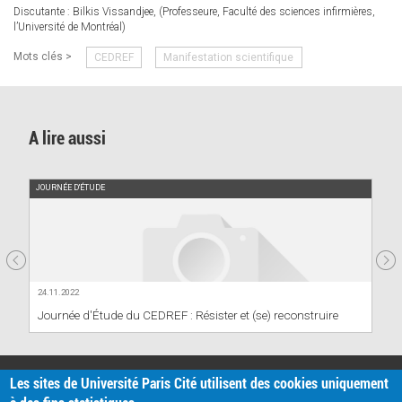
Discutante : Bilkis Vissandjee, (Professeure, Faculté des sciences infirmières,
l’Université de Montréal)
Mots clés >
CEDREF
Manifestation scientifique
A lire aussi
JOURNÉE D'ÉTUDE
24.11.2022
Journée d'Étude du CEDREF : Résister et (se) reconstruire
PRATIQUE
Les sites de Université Paris Cité utilisent des cookies uniquement
Plan d'accès