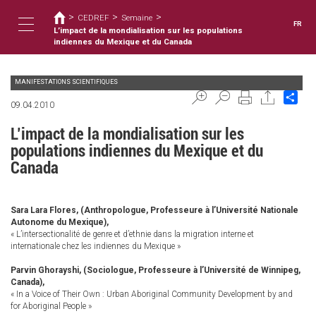
Vous
Aller
>
>
>
au
CEDREF
Semaine
êtes
FR
contenu
L’impact de la mondialisation sur les populations
ici
Toggle
principal
indiennes du Mexique et du Canada
MANIFESTATIONS SCIENTIFIQUES
navigation
Sha
09.04.2010
L’impact de la mondialisation sur les
populations indiennes du Mexique et du
Canada
Sara Lara Flores, (Anthropologue, Professeure à l’Université Nationale
Autonome du Mexique),
« L’intersectionalité de genre et d’ethnie dans la migration interne et
internationale chez les indiennes du Mexique »
Parvin Ghorayshi, (Sociologue, Professeure à l’Université de Winnipeg,
Canada),
« In a Voice of Their Own : Urban Aboriginal Community Development by and
for Aboriginal People »