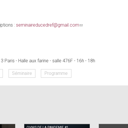
iptions :
seminaireducedref@gmail.com
(link
sends
e-
mail)
aris - Halle aux farine - salle 476F - 16h - 18h
Séminaire
Programme
OVNIS DE LA PANDEMIE #1