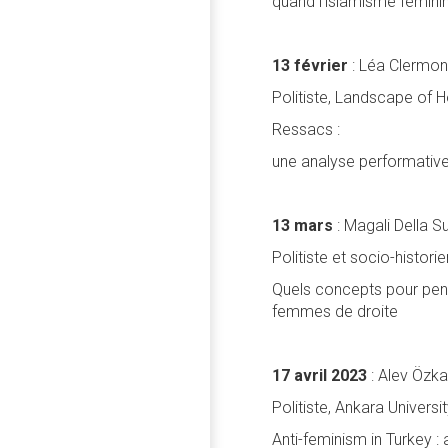
quand l’islamisme féminin 
13 février
: Léa Clermont
Politiste, Landscape of 
Ressacs :
une analyse performative
13 mars
: Magali Della 
Politiste et socio-histor
Quels concepts pour pen
femmes de droite
17 avril 2023
: Alev Özka
Politiste, Ankara Universi
Anti-feminism in Turkey 