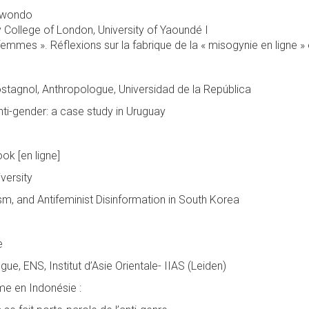
 Awondo
 College of London, University of Yaoundé I
femmes ». Réflexions sur la fabrique de la « misogynie en ligne » 
stagnol, Anthropologue, Universidad de la República
ti-gender: a case study in Uruguay
ok [en ligne]
versity
m, and Antifeminist Disinformation in South Korea
e
ue, ENS, Institut d’Asie Orientale- IIAS (Leiden)
sme en Indonésie :