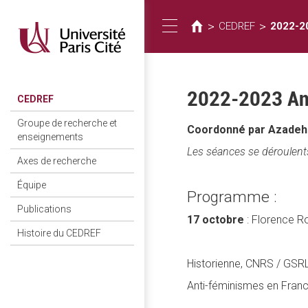
Vous
Aller
au
êtes
>
>
CEDREF
2022-20
Toggle
contenu
ici
principal
navigation
2022-2023 Anti
CEDREF
Groupe de recherche et
Coordonné par Azadeh 
enseignements
Les séances se déroulent
Axes de recherche
Équipe
Programme :
Publications
17 octobre
: Florence R
Histoire du CEDREF
Historienne, CNRS / GSR
Anti-féminismes en Fran