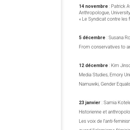
14 novembre
: Patrick
Anthropologue, University
« Le Syndicat contre les 
5 décembre
: Susana Ro
From conservatives to an
12 décembre
: Kim Jinso
Media Studies, Emory Uni
Namuwiki, Gender Equalis
23 janvier
: Samia Kotel
Historienne et anthropolog
Les voix de l’anti-femini