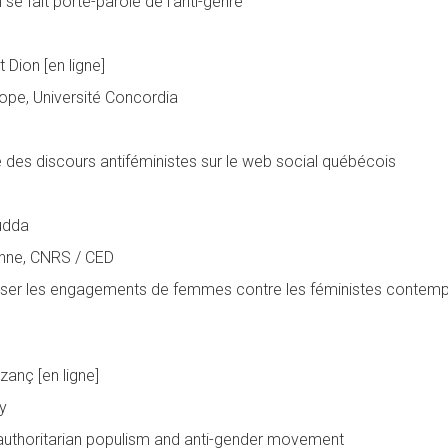
se fait porte-parole de l’anti-genre
 Dion [en ligne]
Hope, Université Concordia
 des discours antiféministes sur le web social québécois
Sudda
ienne, CNRS / CED
ser les engagements de femmes contre les féministes contempor
zanç [en ligne]
ty
: authoritarian populism and anti-gender movement