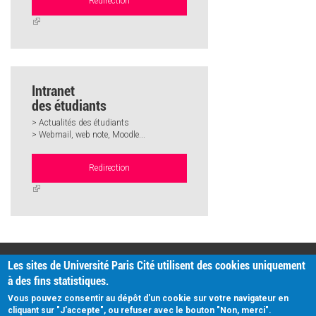
Redirection
(link
is
external)
Intranet
des étudiants
> Actualités des étudiants
> Webmail, web note, Moodle...
Redirection
(link
is
external)
PRATIQUE
Les sites de Université Paris Cité utilisent des cookies uniquement
Plan d'accès
à des fins statistiques.
Intranet
Mentions légales
Vous pouvez consentir au dépôt d'un cookie sur votre navigateur en
Données personnelles
cliquant sur "J'accepte", ou refuser avec le bouton "Non, merci".