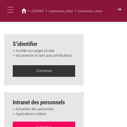
Vous
Aller
au
êtes
FR
>
>
>
CEDREF
connexion_choix
connexion_choix
contenu
ici
Toggle
principal
navigation
S’identifier
> Accéder aux pages privées
> Se connecter en tant que contributeurs
Connexion
Intranet des personnels
> Actualités des personnels
> Applications métiers