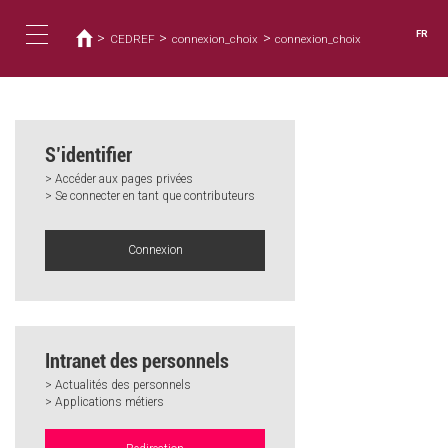
Vous
Aller
au
êtes
FR
>
>
>
CEDREF
connexion_choix
connexion_choix
contenu
ici
Toggle
principal
navigation
S’identifier
> Accéder aux pages privées
> Se connecter en tant que contributeurs
Connexion
Intranet des personnels
> Actualités des personnels
> Applications métiers