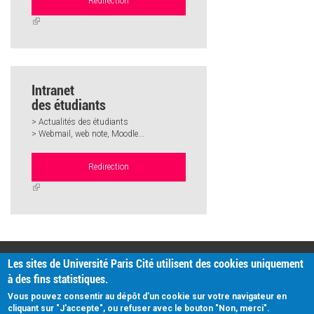
Redirection
(link
is
external)
Intranet
des étudiants
> Actualités des étudiants
> Webmail, web note, Moodle...
Redirection
(link
is
external)
PRATIQUE
Les sites de Université Paris Cité utilisent des cookies uniquement
Plan d'accès
à des fins statistiques.
Intranet
Mentions légales
Vous pouvez consentir au dépôt d'un cookie sur votre navigateur en
Données personnelles
cliquant sur "J'accepte", ou refuser avec le bouton "Non, merci".