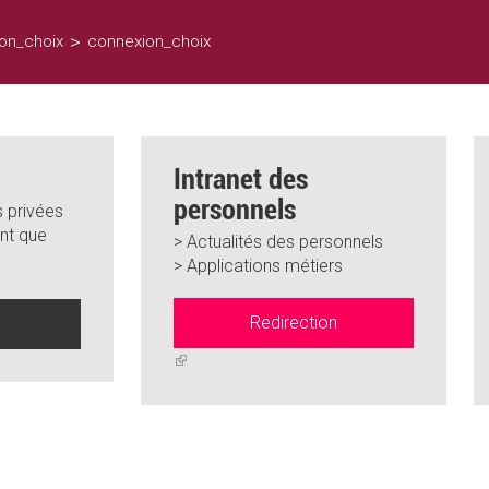
>
on_choix
connexion_choix
Intranet des
personnels
 privées
nt que
> Actualités des personnels
> Applications métiers
Redirection
n
(link
is
external)