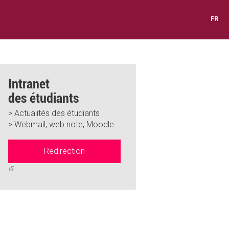
FR
Intranet
des étudiants
> Actualités des étudiants
> Webmail, web note, Moodle...
Redirection
(link
is
external)