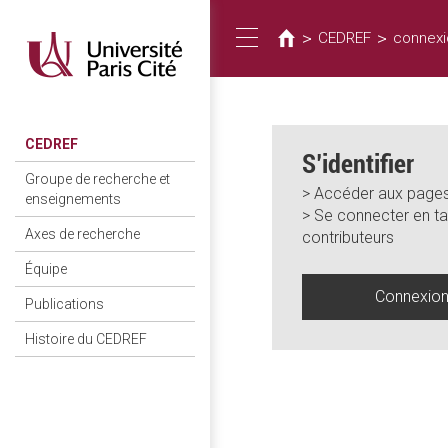
Vous
Aller
au
êtes
>
>
CEDREF
connexi
Toggle
contenu
ici
principal
navigation
CEDREF
S’identifier
Groupe de recherche et
> Accéder aux pages
enseignements
> Se connecter en ta
Axes de recherche
contributeurs
Équipe
Connexio
Publications
Histoire du CEDREF