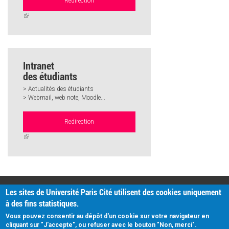
Redirection
(link
is
external)
Intranet
des étudiants
> Actualités des étudiants
> Webmail, web note, Moodle...
Redirection
(link
is
external)
PRATIQUE
Les sites de Université Paris Cité utilisent des cookies uniquement
Plan d'accès
à des fins statistiques.
Intranet
Mentions légales
Vous pouvez consentir au dépôt d'un cookie sur votre navigateur en
Données personnelles
cliquant sur "J'accepte", ou refuser avec le bouton "Non, merci".