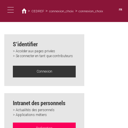
Vous
Aller
au
êtes
FR
>
>
>
CEDREF
connexion_choix
connexion_choix
contenu
ici
Toggle
principal
navigation
S’identifier
> Accéder aux pages privées
> Se connecter en tant que contributeurs
Connexion
Intranet des personnels
> Actualités des personnels
> Applications métiers