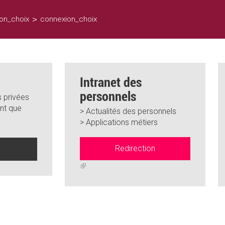
>
on_choix
connexion_choix
Intranet des
personnels
 privées
nt que
> Actualités des personnels
> Applications métiers
Redirection
n
(link
is
external)