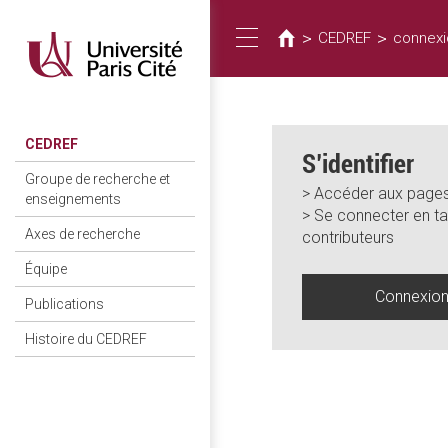
Vous
Aller
au
êtes
>
>
CEDREF
connexi
Toggle
contenu
ici
principal
navigation
CEDREF
S’identifier
Groupe de recherche et
> Accéder aux pages
enseignements
> Se connecter en ta
Axes de recherche
contributeurs
Équipe
Connexio
Publications
Histoire du CEDREF