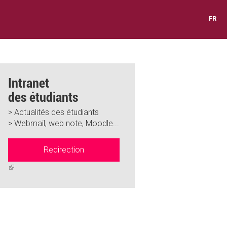
FR
Intranet
des étudiants
> Actualités des étudiants
> Webmail, web note, Moodle...
Redirection
(link
is
external)