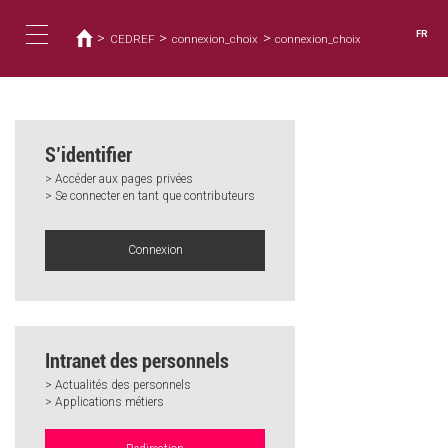
Vous
Aller
au
êtes
FR
>
>
>
CEDREF
connexion_choix
connexion_choix
contenu
ici
Toggle
principal
navigation
S’identifier
> Accéder aux pages privées
> Se connecter en tant que contributeurs
Connexion
Intranet des personnels
> Actualités des personnels
> Applications métiers