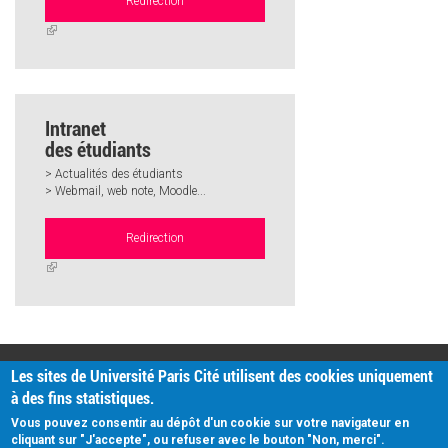
Redirection
(link
is
external)
Intranet
des étudiants
> Actualités des étudiants
> Webmail, web note, Moodle...
Redirection
(link
is
external)
PRATIQUE
Les sites de Université Paris Cité utilisent des cookies uniquement
Plan d'accès
à des fins statistiques.
Intranet
Mentions légales
Vous pouvez consentir au dépôt d'un cookie sur votre navigateur en
Données personnelles
cliquant sur "J'accepte", ou refuser avec le bouton "Non, merci".