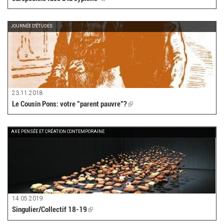
is
external)
JOURNÉE D'ÉTUDES
23.11.2018
Le Cousin Pons: votre "parent pauvre"?
(link
is
external)
AXE PENSÉE ET CRÉATION CONTEMPORAINE
14.05.2019
Singulier/Collectif 18-19
(link
is