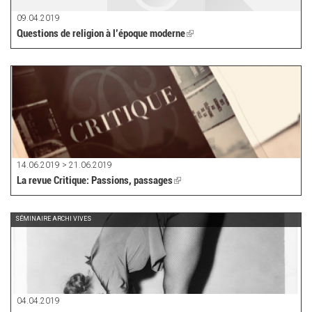
09.04.2019
Questions de religion à l’époque moderne
(link
is
external)
14.06.2019 > 21.06.2019
La revue Critique: Passions, passages
(link
is
external)
SÉMINAIRE ARCHI VIVES
04.04.2019