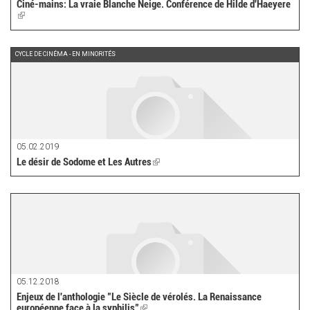
Ciné-mains: La vraie Blanche Neige. Conférence de Hilde d'Haeyere
(link
is
external)
CYCLE DE CINÉMA - EN MINORITÉS
05.02.2019
Le désir de Sodome et Les Autres
(link
is
external)
05.12.2018
Enjeux de l'anthologie "Le Siècle de vérolés. La Renaissance
européenne face à la syphilis"
(link