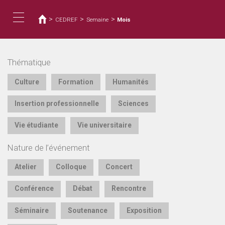
Vous
Aller
au
êtes
>
>
>
CEDREF
Semaine
Mois
contenu
ici
Toggle
principal
Thématique
navigation
Culture
Formation
Humanités
Insertion professionnelle
Sciences
Vie étudiante
Vie universitaire
Nature de l’événement
Atelier
Colloque
Concert
Conférence
Débat
Rencontre
Séminaire
Soutenance
Exposition