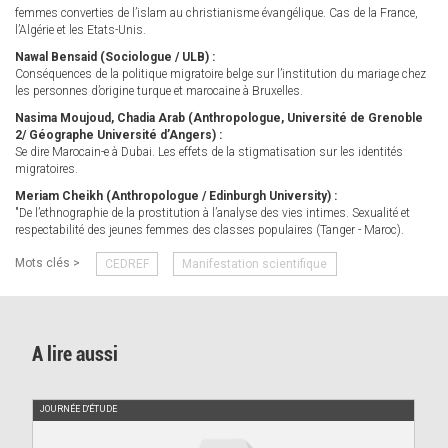
femmes converties de l’islam au christianisme évangélique. Cas de la France,
l’Algérie et les Etats-Unis.
Nawal Bensaid (Sociologue / ULB) :
Conséquences de la politique migratoire belge sur l’institution du mariage chez
les personnes d’origine turque et marocaine à Bruxelles.
Nasima Moujoud, Chadia Arab (Anthropologue, Université de Grenoble
2/ Géographe Université d’Angers) :
Se dire Marocain-e à Dubai. Les effets de la stigmatisation sur les identités
migratoires.
Meriam Cheikh (Anthropologue / Edinburgh University) :
"De l’ethnographie de la prostitution à l’analyse des vies intimes. Sexualité et
respectabilité des jeunes femmes des classes populaires (Tanger - Maroc).
Mots clés >
CEDREF
Manifestation scientifique
A lire aussi
JOURNÉE D'ÉTUDE