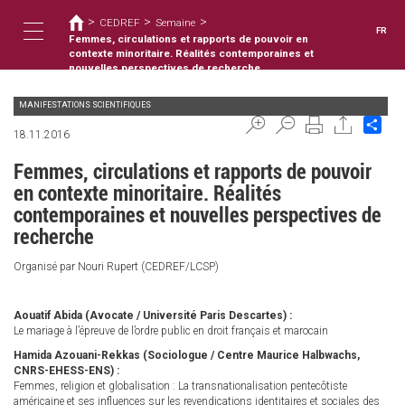
Vous
Aller
>
>
>
au
CEDREF
Semaine
êtes
FR
contenu
Femmes, circulations et rapports de pouvoir en
ici
Toggle
principal
contexte minoritaire. Réalités contemporaines et
nouvelles perspectives de recherche
MANIFESTATIONS SCIENTIFIQUES
navigation
Sha
18.11.2016
Femmes, circulations et rapports de pouvoir
en contexte minoritaire. Réalités
contemporaines et nouvelles perspectives de
recherche
Organisé par Nouri Rupert (CEDREF/LCSP)
Aouatif Abida (Avocate / Université Paris Descartes) :
Le mariage à l’épreuve de l’ordre public en droit français et marocain
Hamida Azouani-Rekkas (Sociologue / Centre Maurice Halbwachs,
CNRS-EHESS-ENS) :
Femmes, religion et globalisation : La transnationalisation pentecôtiste
américaine et ses influences sur les revendications identitaires et sociales des