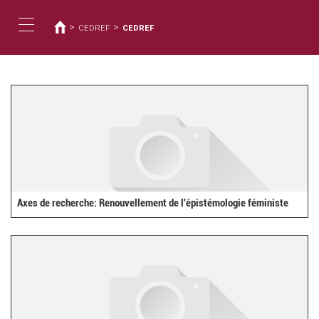
Vous
Aller
au
êtes
>
>
CEDREF
CEDREF
contenu
ici
Toggle
principal
navigation
Axes de recherche: Renouvellement de l'épistémologie féministe