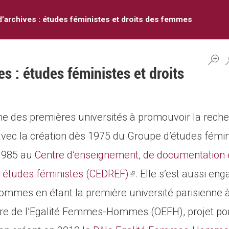
’archives : études féministes et droits des femmes
s : études féministes et droits
une des premières universités à promouvoir la reche
avec la création dès 1975 du Groupe d’études fémin
 1985 au
Centre d’enseignement, de documentation 
s études féministes (CEDREF)
(link
. Elle s’est aussi en
mmes en étant la première université parisienne 
is
re de l’Egalité Femmes-Hommes (OEFH), projet por
external)