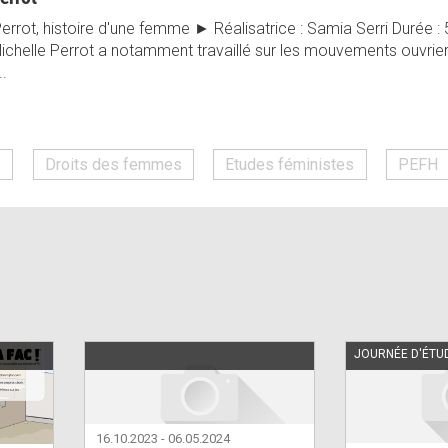
 Perrot, histoire d'une femme ► Réalisatrice : Samia Serri Durée : 
ichelle Perrot a notamment travaillé sur les mouvements ouvrier
..
s
Droits des femmes
Etudes féministes
PEFH
JOURNÉE D'ÉTU
16.10.2023
-
06.05.2024