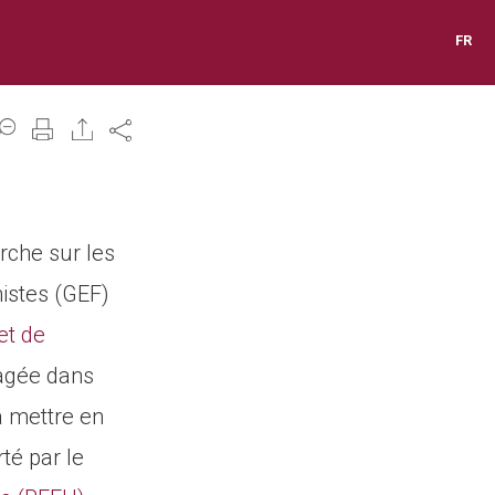
FR
Share
rche sur les
istes (GEF)
et de
gagée dans
à mettre en
té par le