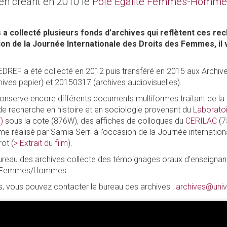
en créant en 2010 le
Pôle Egalité Femmes-Homme
 a collecté plusieurs fonds d’archives qui reflètent ces re
on de la Journée Internationale des Droits des Femmes, il 
EDREF a été collecté en 2012 puis transféré en 2015 aux Archiv
ives papier) et 20150317 (archives audiovisuelles).
onserve encore différents documents multiformes traitant de la 
e recherche en histoire et en sociologie provenant du
Laboratoi
)
sous la cote (876W), des affiches de colloques du
CERILAC
(
mme réalisé par Samia Serri à l’occasion de la Journée internatio
ot (
> Extrait du film
).
bureau des archives collecte des témoignages oraux d’enseignan
lité Femmes/Hommes.
ns, vous pouvez contacter le bureau des archives :
archives@univ-