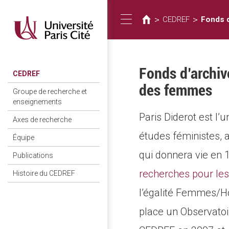
Vous
Aller
au
êtes
>
>
CEDREF
Fonds d
Toggle
contenu
ici
principal
navigation
Fonds d’archive
CEDREF
des femmes
Groupe de recherche et
enseignements
Paris Diderot est l’
Axes de recherche
études féministes, 
Équipe
qui donnera vie en
Publications
recherches pour le
Histoire du CEDREF
l’égalité Femmes/Ho
place un Observatoi