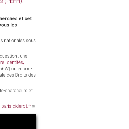
s (PEFH)
.
cherches et cet
vous les
es nationales sous
question : une
re Identités,
756W) ou encore
nale des Droits des
ts-chercheurs et
paris-diderot.fr
(link
sends
e-
mail)