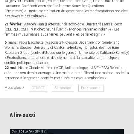
31 janvier
: Patricia Roux (Professeure en Etudes Genre, LIEGE-Université de
Lausanne, Co-rédactrice en chef de la revue Nouvelles Questions
Féministes) « L’instrumentalisation du genre dans les représentations sociales
des sexes et des cultures »
21 février
: Azadeh Kian (Professeur de sociologie, Université Paris Diderot
(CEDREF, CSPRP) et chercheur à l’UMR « Mondes iranien et indien ») « Les
femmes musulmanes subalternes peuvent elles parler et agir ? »
6 mars
: Paola Bacchetta (Associate Professor, Department of Gender and
Women’s Studies, University of California-Berkeley ; Director, Beatrice Bain
Research Group (centre d’études sur le genre à l’Université de Californie-Berkeley)
« Productions, circulations et déploiements de la sexualité dans quelques
conflits politiques globaux »
22 mai
: Nicole Claude Mathieu (MCF, Anthropologue, LAS-EHESS) Réflexions
autour de son dernier ouvrage « Une maison sans fille est une maison morte. La
personne et le genre en sociétés matrilinéaires et/ou uxorilocales »
Mots clés >
CEDREF
Séminaire
Programme
A lire aussi
OVNIS DE LA PANDEMIE #1