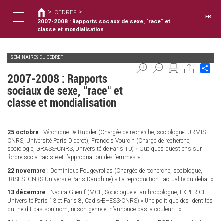
Vous
Aller
>
>
au
CEDREF
êtes
FR
contenu
2007-2008 : Rapports sociaux de sexe, “race“ et
ici
Toggle
principal
classe et mondialisation
SÉMINAIRES DU CEDREF
navigation
Sh
2007-2008 : Rapports
sociaux de sexe, “race“ et
classe et mondialisation
25 octobre
: Véronique De Rudder (Chargée de recherche, sociologue, URMIS-
CNRS, Université Paris Diderot), François Vourc’h (Chargé de recherche,
sociologie, GRASS-CNRS, Université de Paris 10) « Quelques questions sur
l’ordre social raciste et l’appropriation des femmes »
22 novembre
: Dominique Fougeyrollas (Chargée de recherche, sociologue,
IRISES- CNRS-Université Paris Dauphine) « La reproduction : actualité du débat »
13 décembre
: Nacira Guénif (MCF, Sociologue et anthropologue, EXPERICE
Université Paris 13 et Paris 8, Cadis-EHESS-CNRS) « Une politique des identités
qui ne dit pas son nom, ni son genre et n’annonce pas la couleur... »