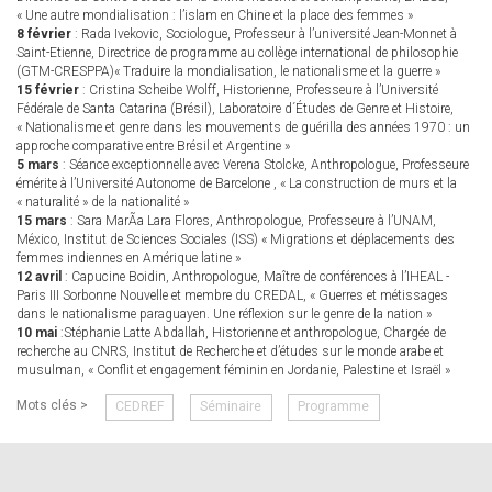
« Une autre mondialisation : l’islam en Chine et la place des femmes »
8 février
: Rada Ivekovic, Sociologue, Professeur à l’université Jean-Monnet à
Saint-Etienne, Directrice de programme au collège international de philosophie
(GTM-CRESPPA)« Traduire la mondialisation, le nationalisme et la guerre »
15 février
: Cristina Scheibe Wolff, Historienne, Professeure à l’Université
Fédérale de Santa Catarina (Brésil), Laboratoire d´Études de Genre et Histoire,
« Nationalisme et genre dans les mouvements de guérilla des années 1970 : un
approche comparative entre Brésil et Argentine »
5 mars
: Séance exceptionnelle avec Verena Stolcke, Anthropologue, Professeure
émérite à l’Université Autonome de Barcelone , « La construction de murs et la
« naturalité » de la nationalité »
15 mars
: Sara MarÃ­a Lara Flores, Anthropologue, Professeure à l’UNAM,
México, Institut de Sciences Sociales (ISS) « Migrations et déplacements des
femmes indiennes en Amérique latine »
12 avril
: Capucine Boidin, Anthropologue, Maître de conférences à l’IHEAL -
Paris III Sorbonne Nouvelle et membre du CREDAL, « Guerres et métissages
dans le nationalisme paraguayen. Une réflexion sur le genre de la nation »
10 mai
:Stéphanie Latte Abdallah, Historienne et anthropologue, Chargée de
recherche au CNRS, Institut de Recherche et d’études sur le monde arabe et
musulman, « Conflit et engagement féminin en Jordanie, Palestine et Israël »
Mots clés >
CEDREF
Séminaire
Programme