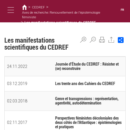
Vous
Aller
>
>
au
CEDREF
êtes
FR
contenu
Axes de recherche: Renouvellement de l'épistémologie
ici
Toggle
principal
féministe
>
Les manifestations scientifiques du CEDREF
navigation
Les manifestations
Sh
scientifiques du CEDREF
Journée d'Étude du CEDREF : Résister et
24.11.2022
(se) reconstruire
03.12.2019
Les trente ans des Cahiers du CEDREF
Genre et transgressions : représentation,
02.03.2018
agentivité, autodétermination
Perspectives féministes décoloniales des
02.11.2017
deux côtés de l’Atlantique : épistémologies
et pratiques