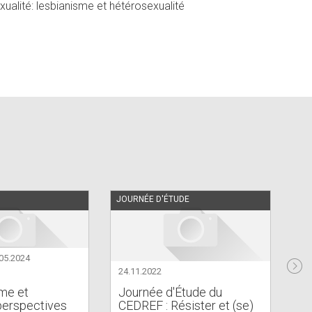
ualité: lesbianisme et hétérosexualité
e
JOURNÉE D'ÉTUDE
05.2024
24.11.2022
:
me et
Journée d'Étude du
20
 perspectives
CEDREF : Résister et (se)
fé