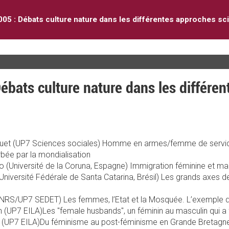
05 : Débats culture nature dans les différentes approches sci
bats culture nature dans les différe
uet (UP7 Sciences sociales) Homme en armes/femme de service : 
rbée par la mondialisation
 (Université de la Coruna, Espagne) Immigration féminine et ma
niversité Fédérale de Santa Catarina, Brésil) Les grands axes de
RS/UP7 SEDET) Les femmes, l’Etat et la Mosquée. L’exemple 
 (UP7 EILA)Les "female husbands", un féminin au masculin qui a 
d (UP7 EILA)Du féminisme au post-féminisme en Grande Bretagn