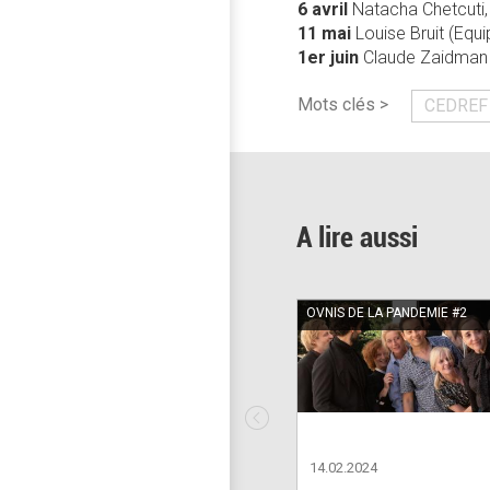
6 avril
Natacha Chetcuti, 
11 mai
Louise Bruit (Eq
1er juin
Claude Zaidman 
Mots clés >
CEDREF
A lire aussi
OVNIS DE LA PANDEMIE #2
14.02.2024