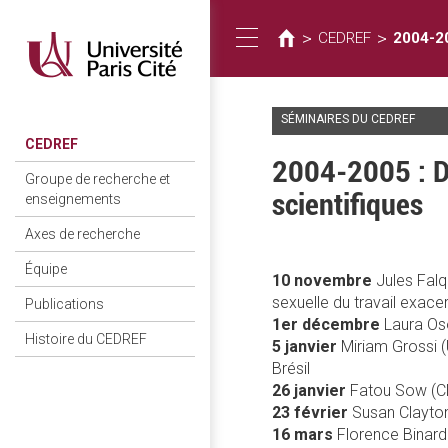
Vous
Aller
au
êtes
>
>
CEDREF
2004-20
Toggle
contenu
ici
principal
SÉMINAIRES DU CEDREF
navigation
CEDREF
2004-2005 : Dé
Groupe de recherche et
scientifiques
enseignements
Axes de recherche
Équipe
10 novembre
Jules Falq
sexuelle du travail exace
Publications
1er décembre
Laura Oso
Histoire du CEDREF
5 janvier
Miriam Grossi (U
Brésil
26 janvier
Fatou Sow (CN
23 février
Susan Clayton
16 mars
Florence Binar